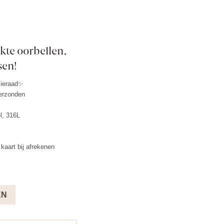
te oorbellen,
sen!
sieraad✨
verzonden
el, 316L
kaart bij afrekenen
EN