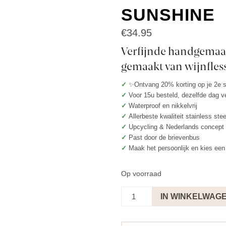
SUNSHINE
€
34.95
Verfijnde handgemaak
gemaakt van wijnfles
✓
✨Ontvang 20% korting op je 2e 
✓
Voor 15u besteld, dezelfde dag 
✓
Waterproof en nikkelvrij
✓
Allerbeste kwaliteit stainless ste
✓
Upcycling & Nederlands concept
✓
Past door de brievenbus
✓
Maak het persoonlijk en kies een 
Op voorraad
Oorbellen
IN WINKELWAG
Goudbruin
-
Sunshine