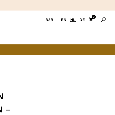
0
B2B
EN
NL
DE
Ite
ms
N
 –