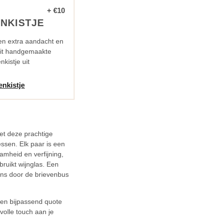
+ €10
NKISTJE
en extra aandacht en
dit handgemaakte
kistje uit
enkistje
met deze prachtige
essen. Elk paar is een
amheid en verfijning,
ruikt wijnglas. Een
ens door de brievenbus
een bijpassend quote
volle touch aan je