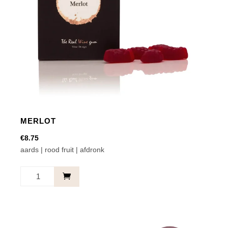
MERLOT
€
8.75
aards | rood fruit | afdronk
Merlot
aantal