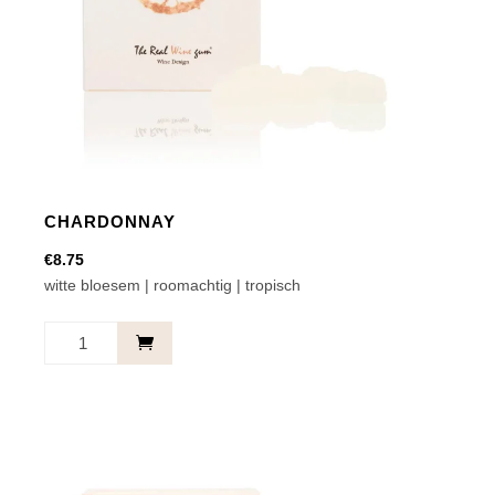
CHARDONNAY
€
8.75
witte bloesem | roomachtig | tropisch
Chardonnay
aantal