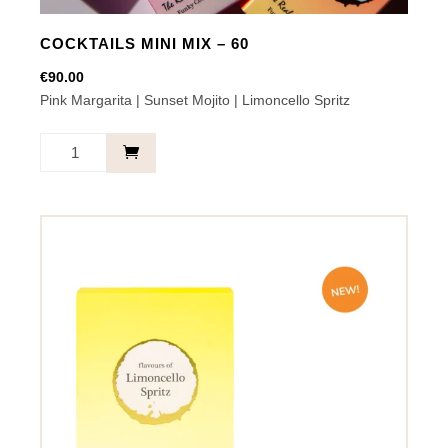
COCKTAILS MINI MIX – 60
€
90.00
Pink Margarita | Sunset Mojito | Limoncello Spritz
Cocktails
Mini
Mix
-
60
aantal