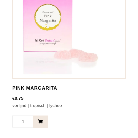
PINK MARGARITA
€
9.75
verfijnd | tropisch | lychee
Pink
Margarita
aantal