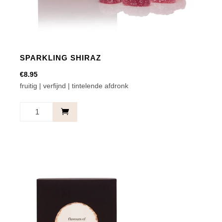
SPARKLING SHIRAZ
€
8.95
fruitig | verfijnd | tintelende afdronk
Sparkling
Shiraz
aantal