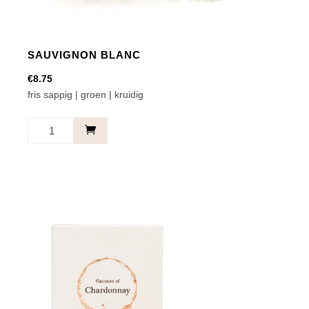
SAUVIGNON BLANC
€
8.75
fris sappig | groen | kruidig
Sauvignon
Blanc
aantal