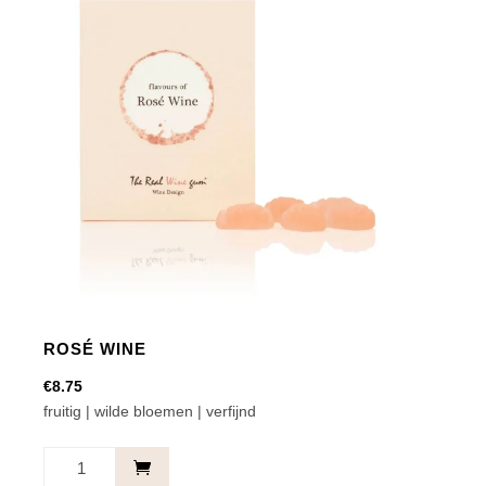
ROSÉ WINE
€
8.75
fruitig | wilde bloemen | verfijnd
Rosé