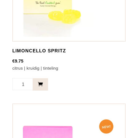
LIMONCELLO SPRITZ
€
9.75
citrus | kruidig | tinteling
Limoncello
Spritz
aantal