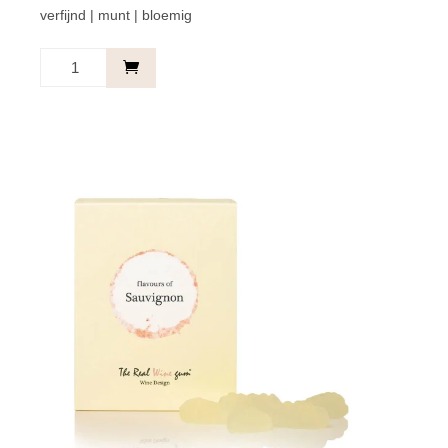
verfijnd | munt | bloemig
Sunset
Mojito
aantal