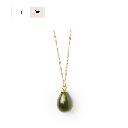
Jij
&
Ik.
-
Duo
Armband
aantal