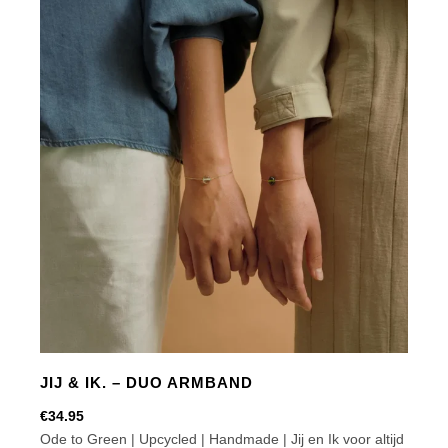
Satijn
aantal
JIJ & IK. – DUO ARMBAND
€
34.95
Ode to Green | Upcycled | Handmade | Jij en Ik voor altijd