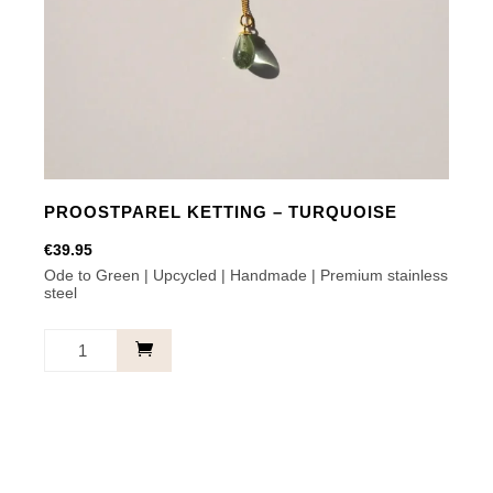
PROOSTPAREL KETTING – TURQUOISE
€
39.95
Ode to Green | Upcycled | Handmade | Premium stainless
steel
Proostparel
Ketting
-
Turquoise
aantal