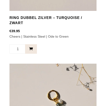
RING DUBBEL ZILVER – TURQUOISE /
ZWART
€
39.95
Cheers | Stainless Steel | Ode to Green
RING
DUBBEL
ZILVER
-
TURQUOISE
/
ZWART
aantal