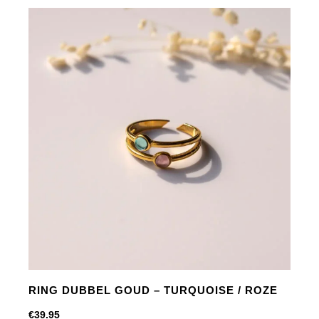
-
AMBER
/
FUCHSIA
aantal
RING DUBBEL GOUD – TURQUOISE / ROZE
€
39.95