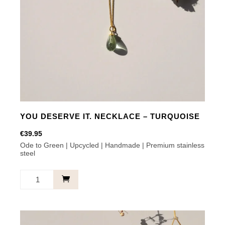
aantal
YOU DESERVE IT. NECKLACE – TURQUOISE
€
39.95
Ode to Green | Upcycled | Handmade | Premium stainless
steel
You
deserve
it.
Necklace