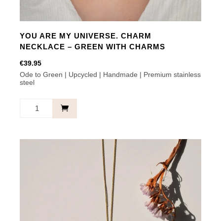
YOU ARE MY UNIVERSE. CHARM
NECKLACE – GREEN WITH CHARMS
€
39.95
Ode to Green | Upcycled | Handmade | Premium stainless
steel
You
are
my
universe.
Charm
Necklace
-
Green
with
charms