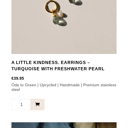
A LITTLE KINDNESS. EARRINGS –
TURQUOISE WITH FRESHWATER PEARL
€
39.95
Ode to Green | Upcycled | Handmade | Premium stainless
steel
A
little
kindness.
Earrings