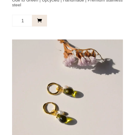
Ode to Green | Upcycled | Handmade | Premium stainless
steel
Proostparel
Oorbellen
-
Turquoise
Met
Parel
aantal