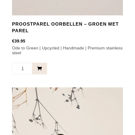
PROOSTPAREL OORBELLEN – GROEN MET
PAREL
€
39.95
Ode to Green | Upcycled | Handmade | Premium stainless
steel
Proostparel
Oorbellen
-
Groen
Met
Parel
aantal