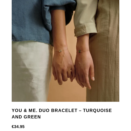
-
Turquoise
with
freshwater
pearl
aantal
YOU & ME. DUO BRACELET – TURQUOISE
AND GREEN
€
34.95