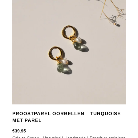
-
Turquoise
aantal
PROOSTPAREL OORBELLEN – TURQUOISE
MET PAREL
€
39.95