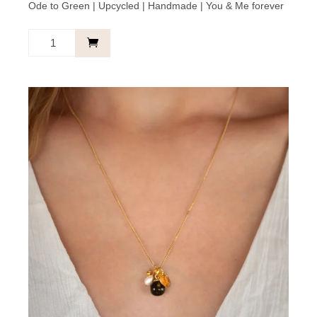
Ode to Green | Upcycled | Handmade | You & Me forever
You
&
Me.
Duo
Bracelet
-
Turquoise
and
Green
aantal