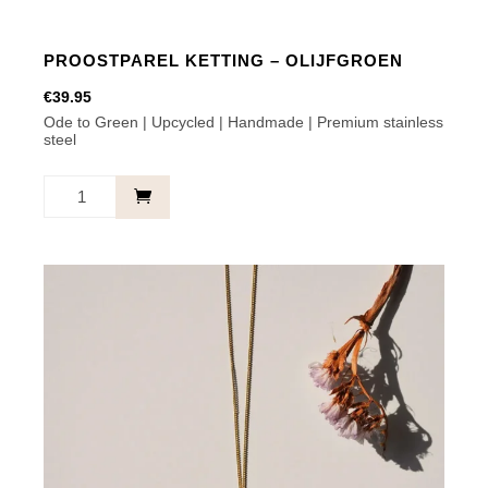
PROOSTPAREL KETTING – OLIJFGROEN
€
39.95
Ode to Green | Upcycled | Handmade | Premium stainless
steel
Proostparel
Ketting
-
Olijfgroen
aantal