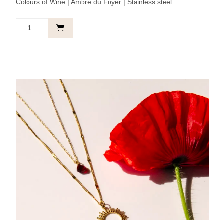
Colours of Wine | Ambre du Foyer | Stainless steel
Ketting
Zon
Amber
-
Inner
glow.
aantal