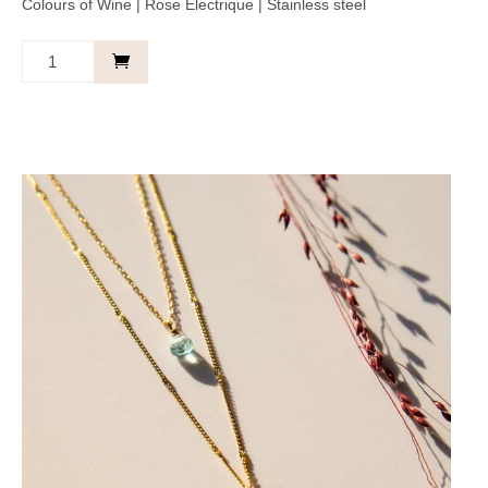
Colours of Wine | Rose Électrique | Stainless steel
Ketting
Zon
Fuchsia
-
Keep
blooming.
aantal