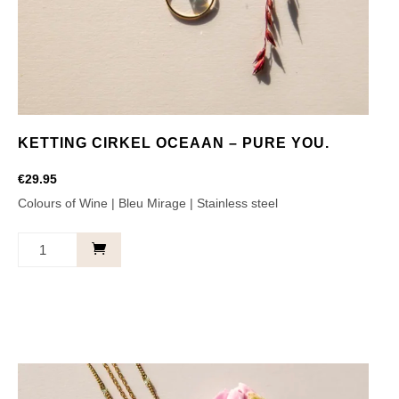
KETTING CIRKEL OCEAAN – PURE YOU.
€
29.95
Colours of Wine | Bleu Mirage | Stainless steel
Ketting
Cirkel
Oceaan
-
Pure
you.
aantal