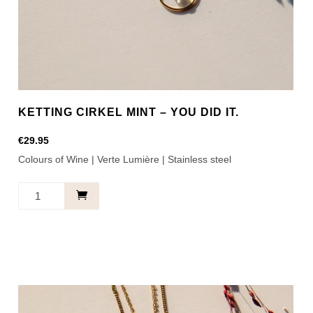
KETTING CIRKEL MINT – YOU DID IT.
€
29.95
Colours of Wine | Verte Lumière | Stainless steel
Ketting
Cirkel
Mint
-
You
did
it.