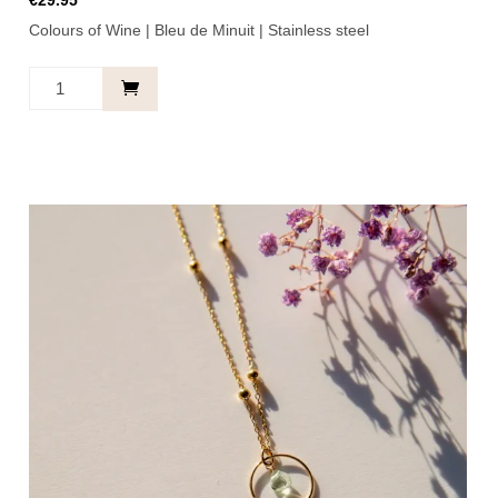
€
29.95
Colours of Wine | Bleu de Minuit | Stainless steel
Ketting
Cirkel
Blauw
-
Dreams
come
true.
aantal