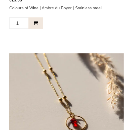
€
29.95
Colours of Wine | Ambre du Foyer | Stainless steel
Ketting
Cirkel
Amber
-
Always
with
you.
aantal