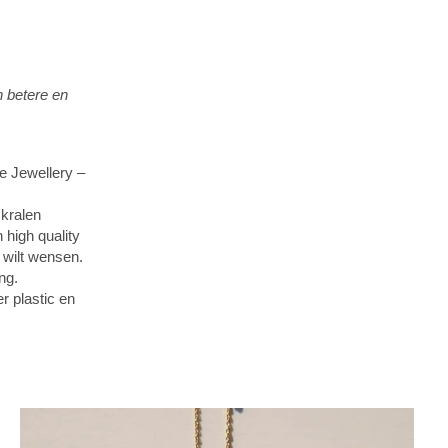
n betere en
e Jewellery –
 kralen
 high quality
e wilt wensen.
ng.
r plastic en