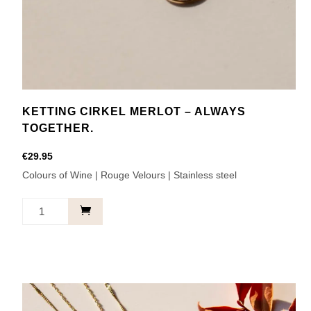
KETTING CIRKEL MERLOT – ALWAYS
TOGETHER.
€
29.95
Colours of Wine | Rouge Velours | Stainless steel
Ketting
Cirkel
Merlot
-
Always
together.