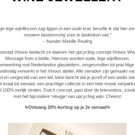
ijn lege wijnflessen zag liggen in een oude krat, besefte ik dat hier ee
mooiere bestemming voor te bedenken viel.”
– founder Mireille Reuling
concept Vinoos bedacht ze daarom het upcycling concept Vinoos Win
Message from a bottle. Hiervoor worden oude, lege wijnflessen,
enwerking met Nederlandse glasateliers, omgesmolten tot prachtige
ndmatig verwerkt in het Vinoos atelier. Alle sieraden zijn gemaakt van
el en vergezeld van een lief, klein bericht dat je jezelf of een ander to
n kraal tot sieraad, een prachtige collectie in een hele mooie verpakki
 100% eerlijk stralen. Dutch concept, past door de brievenbus, zonde
met het bijzondere ‘vleugje’ van upcycling wijn. Cheers!
✨Ontvang 20% korting op je 2e sieraad✨