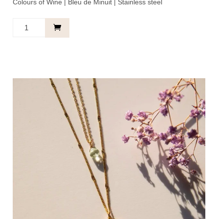
Colours of Wine | Bleu de Minuit | Stainless steel
Ketting
Zon
Blauw
-
Your
moment.
aantal