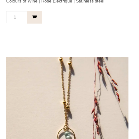
Colours of Wine | Rose Électrique | Stainless steel
Ketting
Cirkel
Fuchsia
-
Cherish
you.
aantal