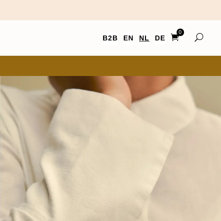
0
B2B
EN
NL
DE
Ite
ms