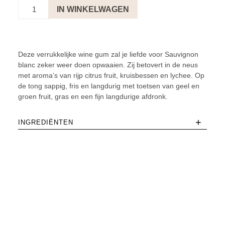
Sauvignon
IN WINKELWAGEN
Blanc
aantal
Deze verrukkelijke wine gum zal je liefde voor Sauvignon
blanc zeker weer doen opwaaien. Zij betovert in de neus
met aroma’s van rijp citrus fruit, kruisbessen en lychee. Op
de tong sappig, fris en langdurig met toetsen van geel en
groen fruit, gras en een fijn langdurige afdronk.
+
INGREDIËNTEN