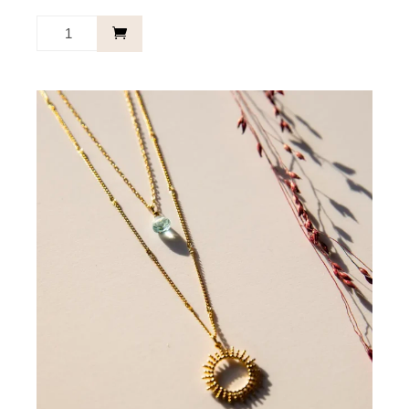
Kette
Sonnen
Mint
-
New
chapter.
Menge