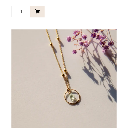
Kette
Kreis
Merlot
-
Always
together.
Menge