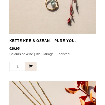
KETTE KREIS OZEAN – PURE YOU.
€
29.95
Colours of Wine | Bleu Mirage | Edelstahl
Kette
Kreis
Ozean
-
Pure
you.
Menge