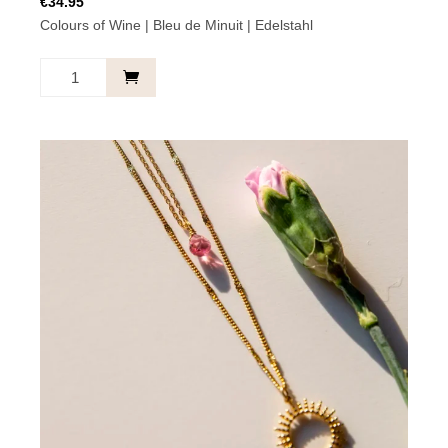
€
34.95
Colours of Wine | Bleu de Minuit | Edelstahl
Kette
Sonnen
Blau
-
Your
moment.
Menge