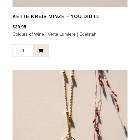
KETTE KREIS MINZE – YOU DID IT.
€
29.95
Colours of Wine | Verte Lumière | Edelstahl
Kette
Kreis
Minze
-
You
did
it.
Menge