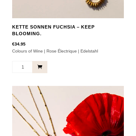
KETTE SONNEN FUCHSIA – KEEP
BLOOMING.
€
34.95
Colours of Wine | Rose Électrique | Edelstahl
Kette
Sonnen
Fuchsia
-
Keep
blooming.
Menge