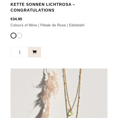
KETTE SONNEN LICHTROSA –
CONGRATULATIONS
€
34.95
Colours of Wine | Pétale de Rose | Edelstahl
Kette
Sonnen
Lichtrosa
-
Dieses
Congratulations
Produkt
quantity
weist
mehrere
Varianten
auf.
Die