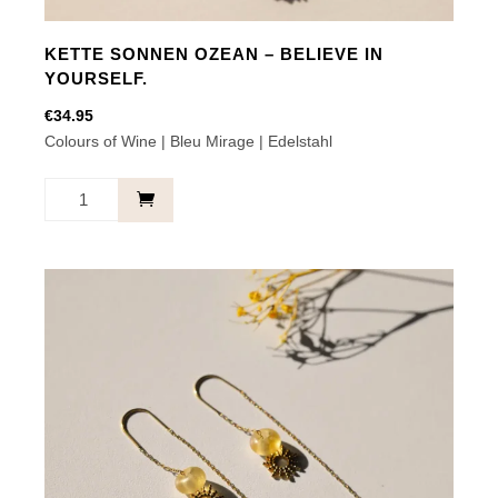
KETTE SONNEN OZEAN – BELIEVE IN
YOURSELF.
€
34.95
Colours of Wine | Bleu Mirage | Edelstahl
Kette
Sonnen
Ozean
-
Believe
in
yourself.
Menge