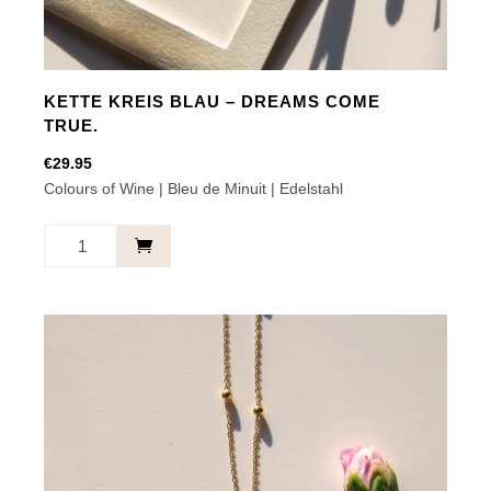
KETTE KREIS BLAU – DREAMS COME
TRUE.
€
29.95
Colours of Wine | Bleu de Minuit | Edelstahl
Kette
Kreis
Blau
-
Dreams
come
true.
Menge