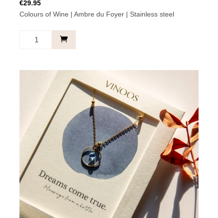
€
29.95
Colours of Wine | Ambre du Foyer | Stainless steel
Kette
Kreis
Amber
-
Always
with
you.
Menge