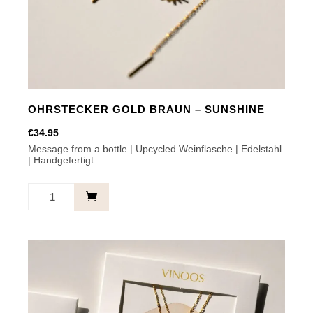
auf
der
Produktseite
gewählt
werden
OHRSTECKER GOLD BRAUN – SUNSHINE
€
34.95
Message from a bottle | Upcycled Weinflasche | Edelstahl
| Handgefertigt
Ohrstecker
Gold
Braun
-
Sunshine
Menge