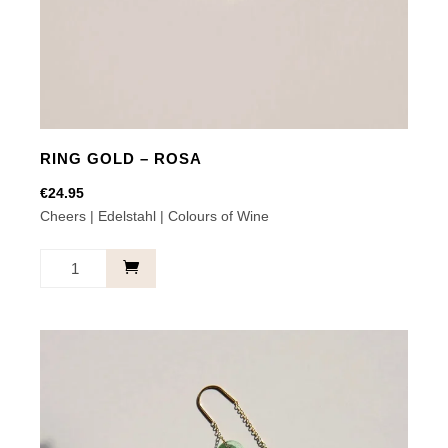
RING GOLD – ROSA
€
24.95
Cheers | Edelstahl | Colours of Wine
RING
GOLD
-
ROSA
Menge