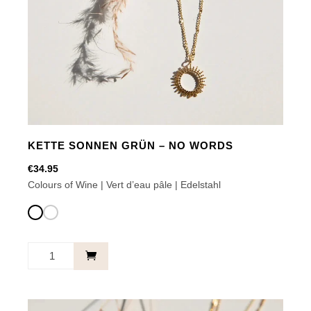
Optionen
können
auf
der
Produktseite
gewählt
werden
KETTE SONNEN GRÜN – NO WORDS
€
34.95
Colours of Wine | Vert d’eau pâle | Edelstahl
Kette
Sonnen
Grün
-
Dieses