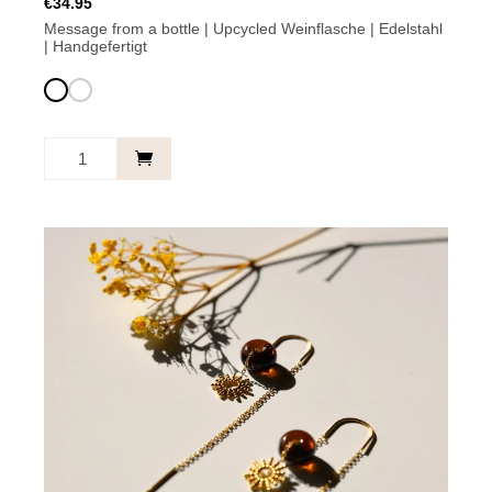
€
34.95
Message from a bottle | Upcycled Weinflasche | Edelstahl
| Handgefertigt
Ohrstecker
Mehrgrün
-
You
Dieses
Can
Produkt
quantity
weist
mehrere
Varianten
auf.
Die
Optionen
können