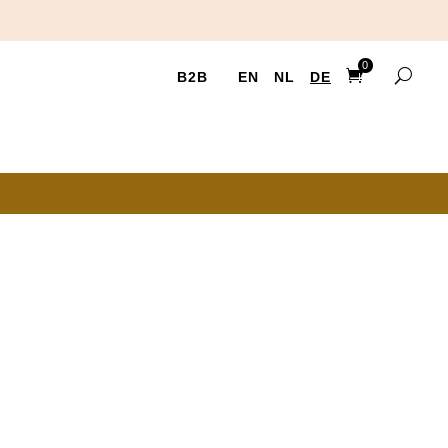
0
B2B
EN
NL
DE
Items