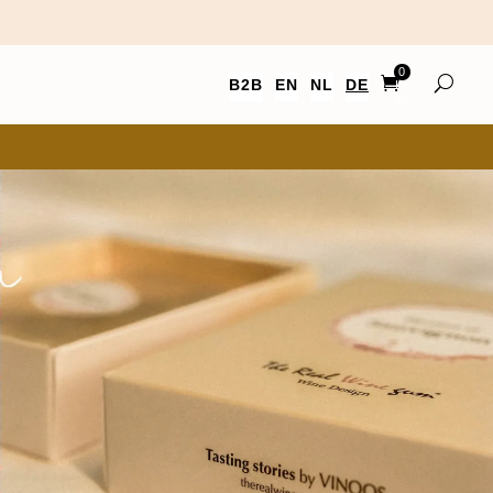
0
B2B
EN
NL
DE
Ite
ms