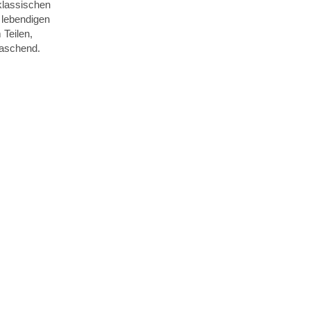
klassischen
d lebendigen
 Teilen,
raschend.