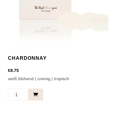
CHARDONNAY
€
8.75
weiß blühend | cremig | tropisch
Chardonnay
Menge