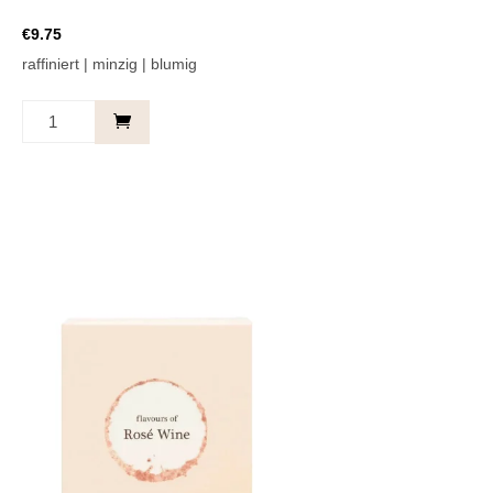
€
9.75
raffiniert | minzig | blumig
Sunset
Mojito
Menge