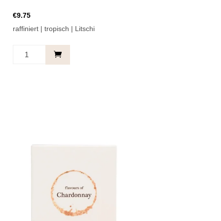
€
9.75
raffiniert | tropisch | Litschi
Pink
Margarita
Menge