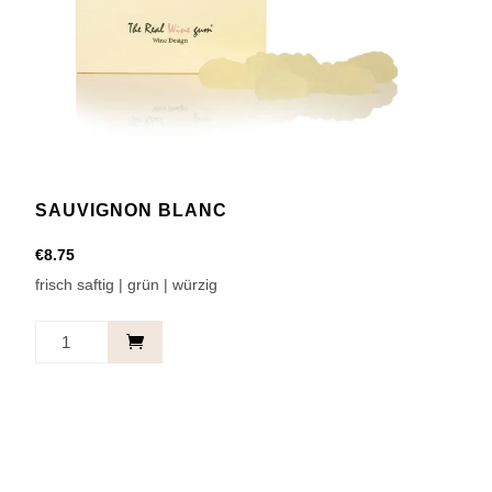
SAUVIGNON BLANC
€
8.75
frisch saftig | grün | würzig
Sauvignon
Blanc
Menge