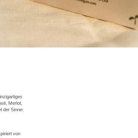
nzigartiges
sé, Merlot,
l der Sinne:
iriert von