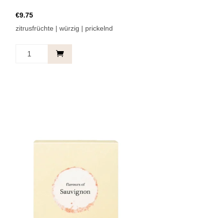
€
9.75
zitrusfrüchte | würzig | prickelnd
Limoncello
Spritz
Menge