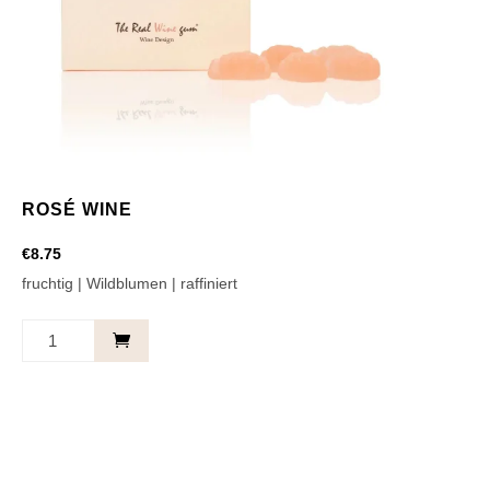
ROSÉ WINE
€
8.75
fruchtig | Wildblumen | raffiniert
Rosé
Wine
Menge