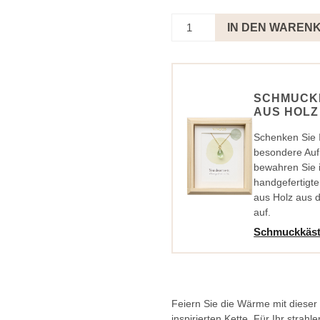
Kette
IN DEN WAREN
Sonnen
Creme
-
Cheers
To
SCHMUCK
You
AUS HOLZ
Menge
Schenken Sie
besondere Au
bewahren Sie 
handgefertigt
aus Holz aus 
auf.
Schmuckkäst
Feiern Sie die Wärme mit diese
inspirierten Kette. Für Ihr strah