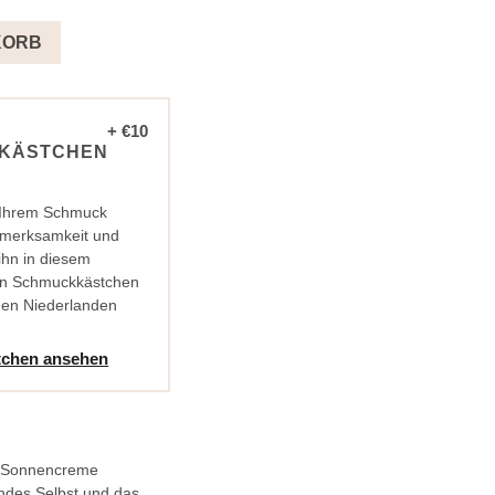
KORB
+ €10
KÄSTCHEN
 Ihrem Schmuck
fmerksamkeit und
ihn in diesem
en Schmuckkästchen
den Niederlanden
chen ansehen
r Sonnencreme
lendes Selbst und das