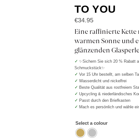
TO YOU
€
34.95
Eine raffinierte Kette
warmen Sonne und e
glänzenden Glasperle
✓
✨Sichern Sie sich 20 % Rabatt au
Schmuckstück✨
✓
Vor 15 Uhr bestellt, am selben T
✓
Wasserdicht und nickelfrei
✓
Beste Qualität aus rostfreiem St
✓
Upcycling & niederländisches Ko
✓
Passt durch den Briefkasten
✓
Mach es persönlich und wähle ei
Select a colour