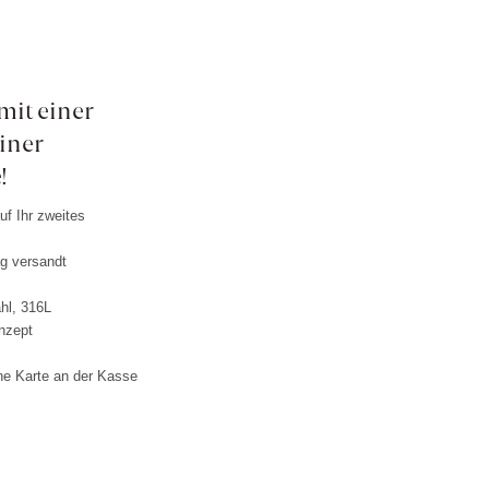
 mit einer
iner
!
f Ihr zweites
ag versandt
ahl, 316L
nzept
ne Karte an der Kasse