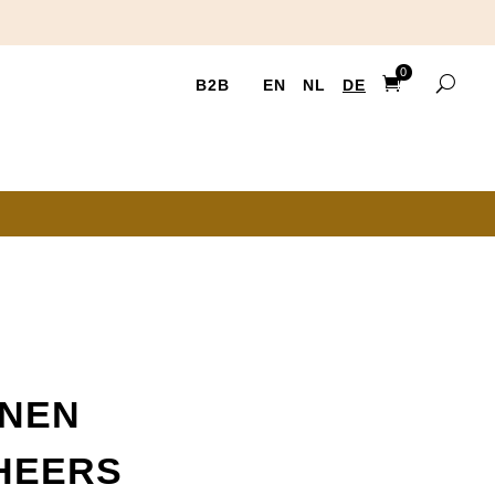
0
B2B
EN
NL
DE
Ite
ms
NNEN
HEERS