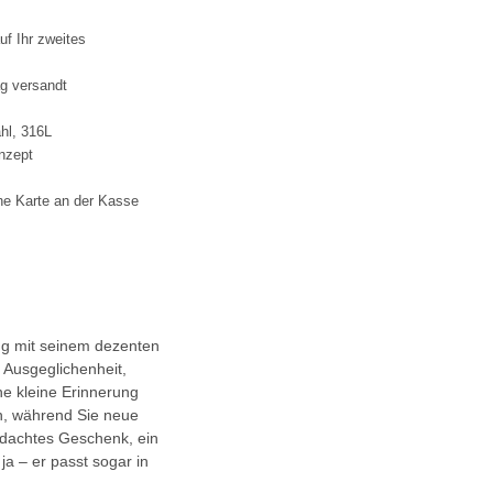
f Ihr zweites
ag versandt
ahl, 316L
nzept
ne Karte an der Kasse
ng mit seinem dezenten
 Ausgeglichenheit,
e kleine Erinnerung
n, während Sie neue
hdachtes Geschenk, ein
a – er passt sogar in