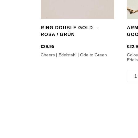
RING DOUBLE GOLD –
ARM
ROSA / GRÜN
GOO
€
39.95
€
22.
Cheers | Edelstahl | Ode to Green
Colou
Edels
Armb
Licht
-
Good
Luck
Meng