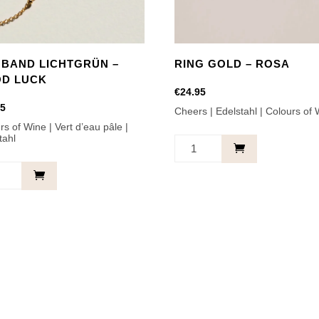
BAND LICHTGRÜN –
RING GOLD – ROSA
D LUCK
€
24.95
95
Cheers | Edelstahl | Colours of
rs of Wine | Vert d’eau pâle |
tahl
RING
GOLD
and
-
grün
ROSA
Menge
e