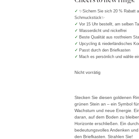
✓
✨Sichern Sie sich 20 % Rabatt au
Schmuckstück✨
✓
Vor 15 Uhr bestellt, am selben T
✓
Wasserdicht und nickelfrei
✓
Beste Qualität aus rostfreiem St
✓
Upcycling & niederländisches Ko
✓
Passt durch den Briefkasten
✓
Mach es persönlich und wähle ei
Nicht vorrätig
Stecken Sie diesen goldenen Ri
grünen Stein an – ein Symbol für
Wachstum und neue Energie. Ein
daran, auf dem Boden zu bleibe
Horizonte erschließen. Ein durc
bedeutungsvolles Andenken und j
den Briefkasten. Strahlen Sie!