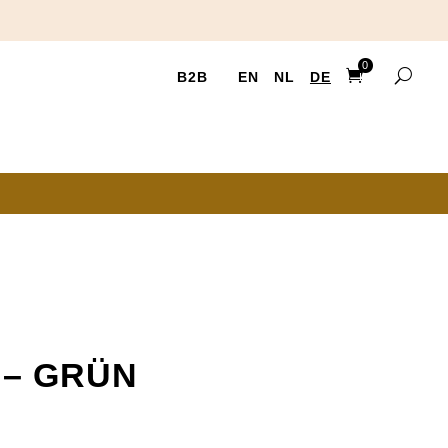
0
B2B
EN
NL
DE
Ite
ms
 – GRÜN